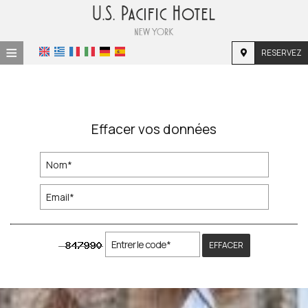
≡
RESERVEZ
ACCUEIL
EMPLACEMENT
Effacer vos données
HÉBERGEMENT
INSTALLATIONS
GALERIE
EFFACER